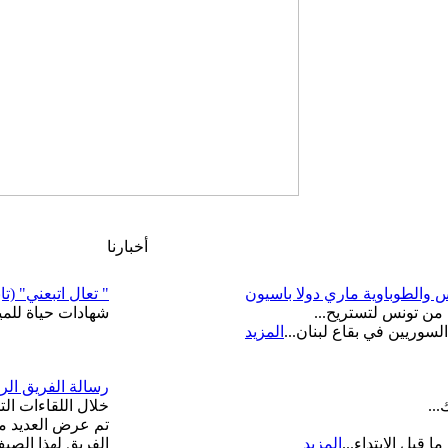
أخبارنا
والطوباوية ماري دولا باسيون
" تعال اتبعني" (تاب
ية من تونس لتستريح...
شهادات حياة للميتد
السوريين في بقاع لبنان...
المزيد
رسالة الفريق الر
..
خلال اللقاءات ال
تم عرض العديد من 
قبل الابتداء...
المزيد
الفريق لهذا الصيف من س