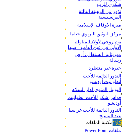
شكري للرب
نذور في الرهبنة الثالثة
الفرنسيسية
مبرة الأوقاف الإسلامية
مركز التوثيق التربوي حنانيا
يوم روحي لأولاد المناولة
الاولى في عين الدلب - صيدا
موريتانيا- السنغال : أرض
رسالة
خبرة غير منتظرة
النذور الدائمة للأخت
أنطوانيت أوديشو
اليوبيل المئوي لدار السلام
قداس شكر للأخت انطوانيت
أوديشو
النذور الدائمة للأخت غراسيا
عبد المسيح
مكتبة الملفات
ملفات Power Point