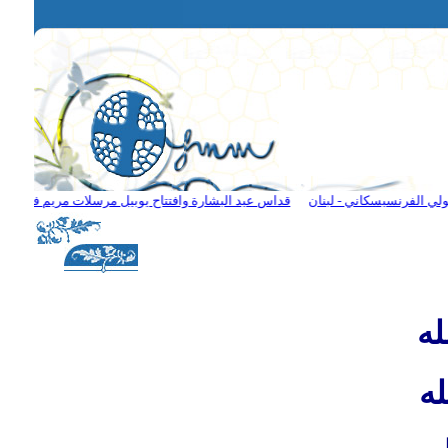
لفرنسيسكاني - لبنان
قداس عيد البشارة وافتتاح يوبيل مرسلات مريم في حلب
له
له