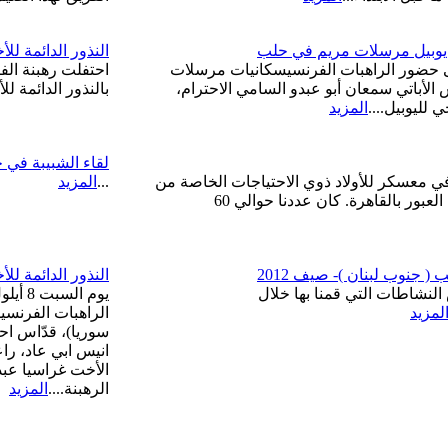
 يوبيل مرسلات مريم في حلب
النذور الدائمة لل
ى حضور الراهبات الفرنسيسكانيات مرسلات
احتفلت رهبنة ال
أباتي سمعان أبو عبدو السامي الاحترام،
بالنذور الدائمة ل
 لليوبيل....
المزيد
لقاء الشبيبة في 
 معسكر للأولاد ذوي الاحتياجات الخاصة من
...
المزيد
20-24 مايو / ايار في منطقة العبور بالقاهرة. كان عددنا حوالي 60
 جنوب لبنان )- صيف 2012
النذور الدائمة لل
لنشاطات التي قمنا بها خلال
لمزيد
الراهبات الفرنس
سوريا)، قدّاس ا
انيس ابي عاد، را
الأخت غراسيا عبد
الرهبنة....
المزيد