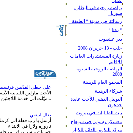
عمّان
رياضة روحية في البطار -
سوريا -
رسالتنا في مدينة " الطبقة "
" بيتنا "
دير عشقوت
حلب - 13 حزيران 2008
زيارة المستشارات العامات
للإقليم
الرياضة الروحية السنوية
2008
المجمع العام للرهبنة
على خطى القدّيس فرنسيس 
شركاء الرهبنة
الأخت مارلين اللبنانية الآت
...ميّلت إلى خدمة اللاجئين 
اليوبيل الذهبي للأخت عايدة
جدعون
بيت الطالبات في بيروت
تعال اتبعني
أرسل يا رب فعلة الى كرمك.
معسكر رسولي في سوهاج
ناروزه ولارا في الابتداء
مركز التكوين الدائم للكبار
جوزيان ونسرين في مرحلة ما 