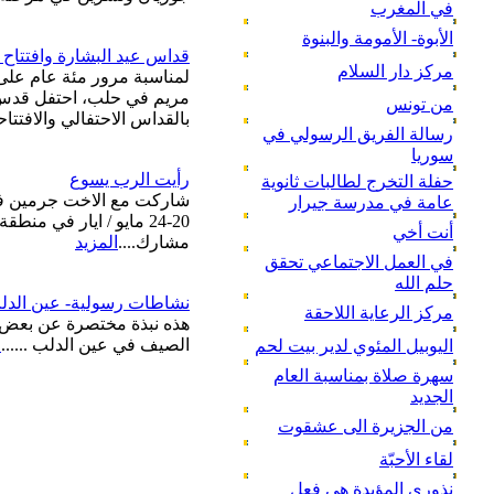
في المغرب
الأبوة- الأمومة والبنوة
قداس عيد البشارة وافتتاح
مركز دار السلام
لمناسبة مرور مئة عام عل
مريم في حلب، احتفل قدس ال
من تونس
بالقداس الاحتفالي والافتتاحي
رسالة الفريق الرسولي في
سوريا
رأيت الرب يسوع
حفلة التخرج لطالبات ثانوية
شاركت مع الاخت جرمين في
عامة في مدرسة جيرار
أنت أخي
مشارك....
المزيد
في العمل الاجتماعي تحقق
حلم الله
نشاطات رسولية- عين الدلب (
مركز الرعاية اللاحقة
هذه نبذة مختصرة عن بعض ا
الصيف في عين الدلب ......
ا
اليوبيل المئوي لدير بيت لحم
سهرة صلاة بمناسبة العام
الجديد
من الجزيرة الى عشقوت
لقاء الأحبّة
نذوري المؤبدة هي فعل