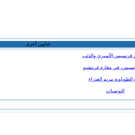
عناوين أخرى
س فرنسيس الأسيزي والذئب
رنسيس، في مغارة غريتشيو
 الطوباوية مريم العذراء
التوصيات