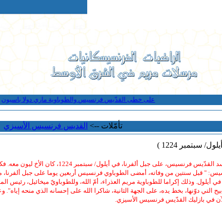
على خطى القدّيس فرنسيس والطوباوية ماري دولا باسيون
" 
تأمّلات -->
القديس فرنسيس الأسيزي
ل/ سبتمبر 1224 )
لمّا انطبعت سمات المسيح في جسد القدّيس فرنسيس، على جبل أل
س: " قبل سنتين من وفاته، أمضى الطوباوي فرنسيس أربعين يوما على جبل ألفرنا، من
في أيلول. وذلك إكراما للطوباوية مريم العذراء، أمّ الله، وللطوباويّ ميخائيل، رئيس ال
 التي دوّنها، بخط يده، على الجهة الثانية، شاكرا الله على إحسانه الذي منحه إياه".
آن في بازليك القدّيس فرنسيس الأسيزي.