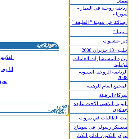
عمّان
رياضة روحية في البطار -
سوريا -
رسالتنا في مدينة " الطبقة "
" بيتنا "
دير عشقوت
حلب - 13 حزيران 2008
القدّي
زيارة المستشارات العامات
للإقليم
أنا وف
الرياضة الروحية السنوية
2008
تحية
المجمع العام للرهبنة
شركاء الرهبنة
اليوبيل الذهبي للأخت عايدة
جدعون
بيت الطالبات في بيروت
معسكر رسولي في سوهاج
مركز التكوين الدائم للكبار