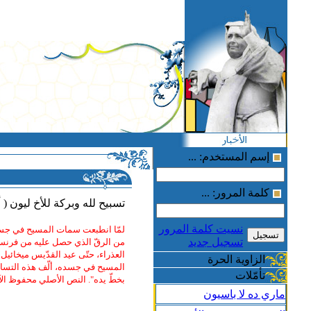
إسم المستخدم: ...
كلمة المرور: ...
تسبيح لله وبركة للأخ ليون ( أيلو
نسيت كلمة المرور
تسجيل جديد
من الرقّ الذي حصل عليه من فرنسي
العذراء، حتّى عيد القدّيس ميخائيل 
الزاوية الحرة
المسيح في جسده، ألّف هذه التسابيح
تأمّلات
بخطّ يده". النص الأصلي محفوظ ال
ماري ده لا باسيون