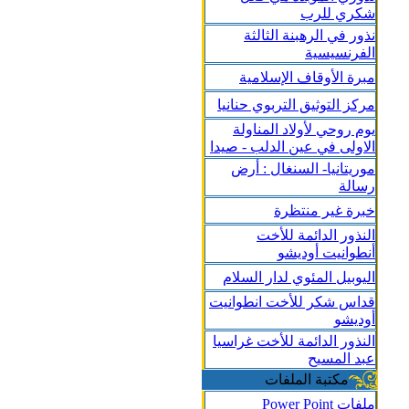
شكري للرب
نذور في الرهبنة الثالثة
الفرنسيسية
مبرة الأوقاف الإسلامية
مركز التوثيق التربوي حنانيا
يوم روحي لأولاد المناولة
الاولى في عين الدلب - صيدا
موريتانيا- السنغال : أرض
رسالة
خبرة غير منتظرة
النذور الدائمة للأخت
أنطوانيت أوديشو
اليوبيل المئوي لدار السلام
قداس شكر للأخت انطوانيت
أوديشو
النذور الدائمة للأخت غراسيا
عبد المسيح
مكتبة الملفات
ملفات Power Point