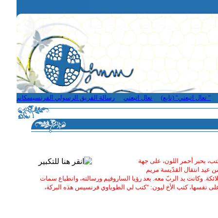
تعال اتبعني" (تابع)
تعال اتبعني
رسالة الفريق الرسولي الفرنسيسكاني - لبنان
فرنا، في أيلول/ سبتمبر 1224، كان الأخ ليون معه. فكتب، بحبر أحمر اللون، على جهة
 عيد انتقال القدّيسة مريم
ملائكة. وكانت يد الربّ معه. بعد رؤيا الساروفيم ورسالته، وانطباع سمات
 وعلى نفسها، كتب الأخ ليون: "كتب لي الطوباوي فرنسيس هذه البركة،