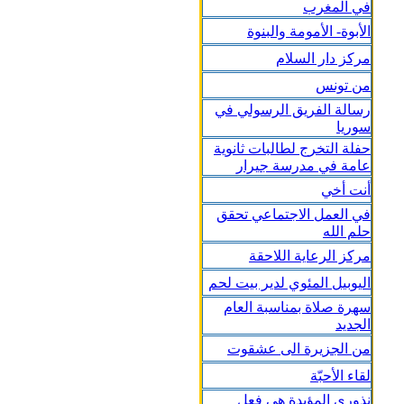
في المغرب
الأبوة- الأمومة والبنوة
مركز دار السلام
من تونس
رسالة الفريق الرسولي في
سوريا
حفلة التخرج لطالبات ثانوية
عامة في مدرسة جيرار
أنت أخي
في العمل الاجتماعي تحقق
حلم الله
مركز الرعاية اللاحقة
اليوبيل المئوي لدير بيت لحم
سهرة صلاة بمناسبة العام
الجديد
من الجزيرة الى عشقوت
لقاء الأحبّة
نذوري المؤبدة هي فعل