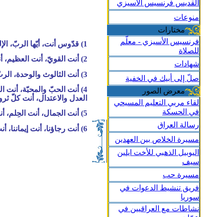
القديس فرنسيس الأسيزي
منوعات
مختارات
فرنسيس الأسيزي - معلّم
1) قدّوس أنت، أيّها الربّ، الإله الأوحد، الذي يصنع المعجزات.
للصلاة
2) أنت القويّ، أنت العظيم، أنت العليّ، أنت الكليّ القدرة، أنت الآب القدّوس، ملك السماء والأرض.
شهادات
3) أنت الثالوث والوحدة، الربّ، اله الآلهة، أنت الصلاح، كلّ الصلاح، الصلاح الأسمى، الربّ الإله الحيّ والحقّ.
صلّ إلى أبيك في الخفية
4) أنت الحبّ والمحبّة، أنت الحكمة، أنت التواضع، أنت الصبر، أنت الجمال، أنت الح
معرض الصور
العدل والاعتدال، أنت كلّ ثروت
لقاء مربي التعليم المسيحي
في الحسكة
5) أنت الجمال، أنت الح
لم، أن
رسالة العراق
6) أنت رجاؤنا، أنت إيماننا، أنت محبّتنا، أنت كلّ عذوبتنا، أنت حياتنا الأبدية، أيها الربّ العظيم والعجيب، الإله الكليّ القدرة، والمخلّص الرحيم.
مسيرة الخلاص بين العهدين
اليوبيل الذهبي للأخت ايلين
سيف
مسيرة حب
فريق تنشيط الدعوات في
سوريا
نشاطات مع العراقيين في